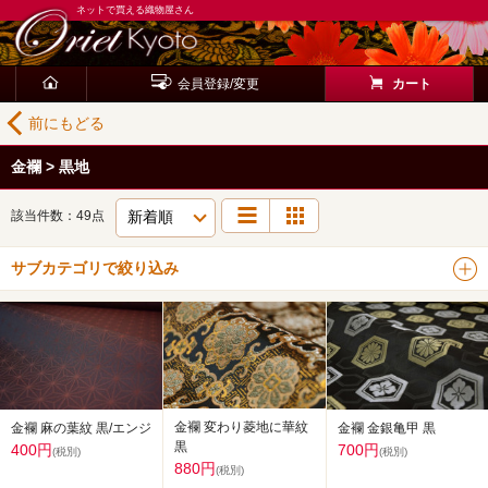
ネットで買える織物屋さん
会員登録/変更
カート
前にもどる
金襴 > 黒地
該当件数：49点
サブカテゴリで絞り込み
金襴 変わり菱地に華紋
金襴 金銀亀甲 黒
金襴 麻の葉紋 黒/エンジ
黒
700円
400円
(税別)
(税別)
880円
(税別)