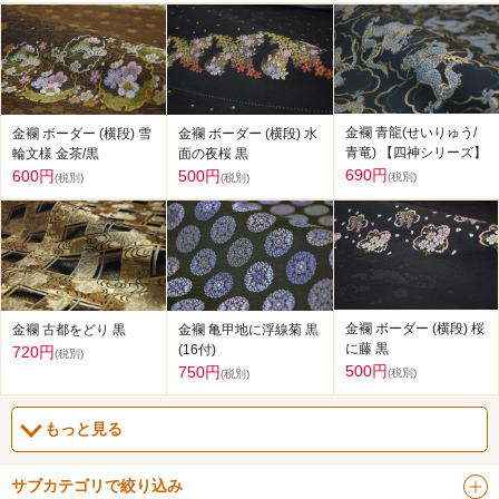
金襴 青龍(せいりゅう/
金襴 ボーダー (横段) 雪
金襴 ボーダー (横段) 水
青竜) 【四神シリーズ】
輪文様 金茶/黒
面の夜桜 黒
690円
600円
500円
(税別)
(税別)
(税別)
金襴 ボーダー (横段) 桜
金襴 古都をどり 黒
金襴 亀甲地に浮線菊 黒
に藤 黒
(16付)
720円
(税別)
500円
750円
(税別)
(税別)
もっと見る
サブカテゴリで絞り込み