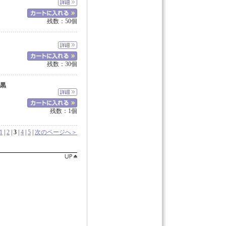
残数：50個
残数：30個
 黒
残数：1個
1
|
2
|
3
|
4
|
5
|
次のページへ＞