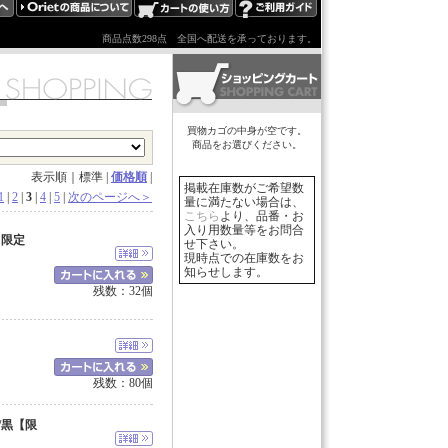
商品点数298点
全国へ配送を承っております。
買物カゴの中身が空です。
商品をお選びください。
表示順｜標準 |
価格順
|
掲載在庫数がご希望数
1
|
2
|
3
|
4
|
5
|
次のページへ＞
量に満たない場合は、
こちら
より、品番・お
入り用数量等をお問合
【限定
せ下さい。
現時点での在庫数をお
知らせします。
残数：32個
残数：80個
/黒【限