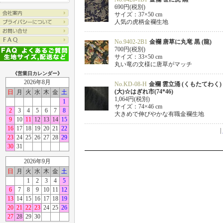
690円(税別)
サイズ：37×50 cm
人気の虎柄金襴生地
No.9402-2B1
金襴 唐草に丸竜 黒 (龍)
700円(税別)
サイズ：33×50 cm
丸い竜の文様に唐草がマッチ
《営業日カレンダー》
2026年8月
No.KD-08-H
金襴 雲立涌 (くもたてわく)
(大)☆はぎれ市(74*46)
日
月
火
水
木
金
土
1,064円(税別)
1
サイズ：74×46 cm
2
3
4
5
6
7
8
大きめで伸びやかな有職金襴生地
9
10
11
12
13
14
15
16
17
18
19
20
21
22
|
23
24
25
26
27
28
29
30
31
2026年9月
日
月
火
水
木
金
土
1
2
3
4
5
6
7
8
9
10
11
12
13
14
15
16
17
18
19
20
21
22
23
24
25
26
27
28
29
30