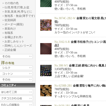
400円(税別)
その他の色
サイズ：37×50 cm
仏壇,祭壇,打敷,お盆
使い道いろいろ、市松柄
衣装,装束,袴,帯などに
無地系・無金(薄手です)
No.3074C-2B2-W
金襴 変わり菊文様 黒(
佐賀錦調
箔)
ボーダー(横段)
780円(税別)
表装向け
サイズ：33×50 cm
カラー箔のインパクトがすごい!
有職系
金襴はぎれ市♪
お楽しみセット
No.3162-S-R
金襴 市松格子(小) エンジ/
品】
四神(しじん)シリーズ
400円(税別)
正絹金襴
サイズ：37×50 cm
使い道いろいろ、市松柄
No.398-W1
金襴 正絹 菱地に向かい鳳凰 
3,850円(税別)
サイズ：33×50 cm
上品で美しい正絹金襴!
No.6258B-2B1
金襴 雲取り亀甲に向い鶴
780円(税別)
サイズ：33×50 cm
すっきりシンプルな和柄生地
No.0420-1B1
金襴 笹に虎 黒