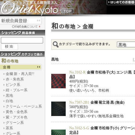
黒地
|
No.3162-R
金襴 市松格子(大) エンジ/黒
金襴 新・再入荷!!
品】
赤・朱色系
400円(税別)
ピンク系
サイズ：37×50 cm
紺・ブルー系
使い道いろいろ、市松柄
黒地
白地
No.7597-2B1
金襴 菊立涌 黒 (無金)
クリーム・ベージュ系
580円(税別)
サイズ：33×50 cm
黄色・金色系
薄手で扱いやすい無地系金襴生地
紫・アズキ色
グリーン系
茶系
No.3162-S-G
金襴 市松格子(小) グリーン
定品】
グレー系