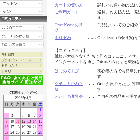
……
カートの使い方
詳しいお買い物方法は
……
ご利用ガイド
送料、お支払方法、発
す。
……
Oriet Kyotoの商
商品についてのご紹介
品
……
会社案内
Oriet kyotoの会社案
【コミュニティ】
織物が大好きな方たちで作るコミュニティサー
インターネットを通して全国の方たちと織物を
……
はじめて工房
初心者の方でも簡単に
す。
……
クチコミかわら
Oriet会員の方たちで
板
す。
《営業日カレンダー》
……
わたしの展覧会
ご自分の作品を公開で
2026年8月
日
月
火
水
木
金
土
1
2
3
4
5
6
7
8
9
10
11
12
13
14
15
16
17
18
19
20
21
22
23
24
25
26
27
28
29
30
31