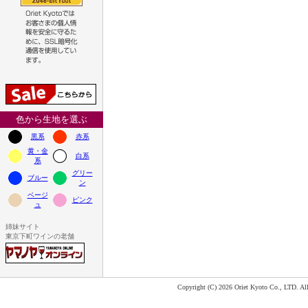
色から生地を選ぶ
黒系
赤系
黄・金
白系
系
グリー
ブルー
ン
ベージ
ピンク
ュ
姉妹サイト
東京下町ワインの老舗
Copyright (C) 2026 Oriet Kyoto Co., LTD. All 