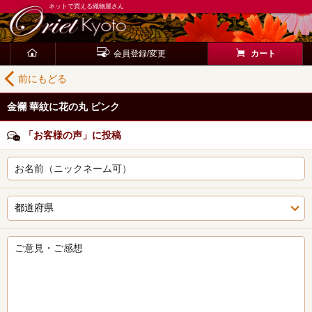
ネットで買える織物屋さん
会員登録/変更
カート
前にもどる
金襴 華紋に花の丸 ピンク
「お客様の声」に投稿