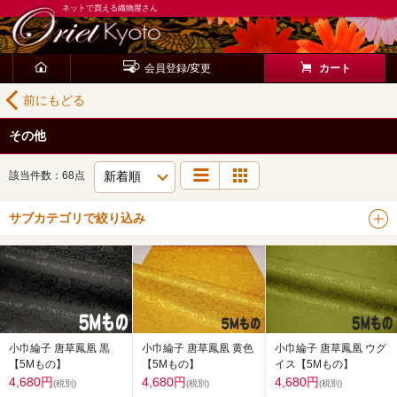
ネットで買える織物屋さん
会員登録/変更
カート
前にもどる
その他
該当件数：68点
サブカテゴリで絞り込み
小巾綸子 唐草鳳凰 黄色
小巾綸子 唐草鳳凰 ウグ
小巾綸子 唐草鳳凰 黒
【5Mもの】
イス【5Mもの】
【5Mもの】
4,680円
4,680円
4,680円
(税別)
(税別)
(税別)