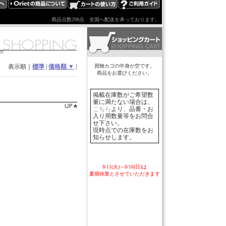
商品点数298点
全国へ配送を承っております。
表示順｜
標準
|
価格順 ▼
|
買物カゴの中身が空です。
商品をお選びください。
掲載在庫数がご希望数
量に満たない場合は、
こちら
より、品番・お
入り用数量等をお問合
せ下さい。
現時点での在庫数をお
知らせします。
8/11(火)～8/16(日)は
夏期休業とさせていただきます