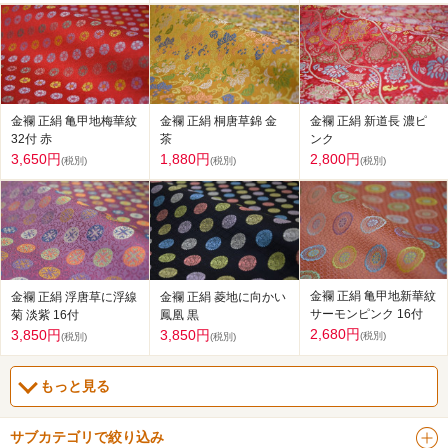
金襴 正絹 亀甲地梅華紋
金襴 正絹 桐唐草錦 金
金襴 正絹 新道長 濃ピ
32付 赤
茶
ンク
3,650円
1,880円
2,800円
(税別)
(税別)
(税別)
金襴 正絹 亀甲地新華紋
金襴 正絹 浮唐草に浮線
金襴 正絹 菱地に向かい
サーモンピンク 16付
菊 淡紫 16付
鳳凰 黒
2,680円
3,850円
3,850円
(税別)
(税別)
(税別)
もっと見る
サブカテゴリで絞り込み