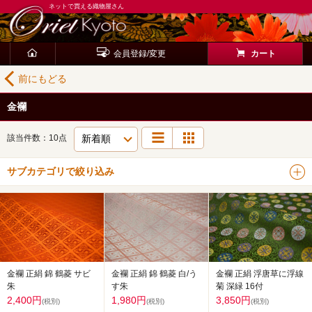
ネットで買える織物屋さん
会員登録/変更
カート
前にもどる
金襴
該当件数：10点
サブカテゴリで絞り込み
金襴 正絹 錦 鶴菱 白/う
金襴 正絹 浮唐草に浮線
金襴 正絹 錦 鶴菱 サビ
す朱
菊 深緑 16付
朱
1,980円
3,850円
2,400円
(税別)
(税別)
(税別)