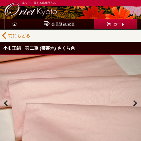
ネットで買える織物屋さん
会員登録/変更
カート
前にもどる
小巾正絹 羽二重 (帯裏地) さくら色