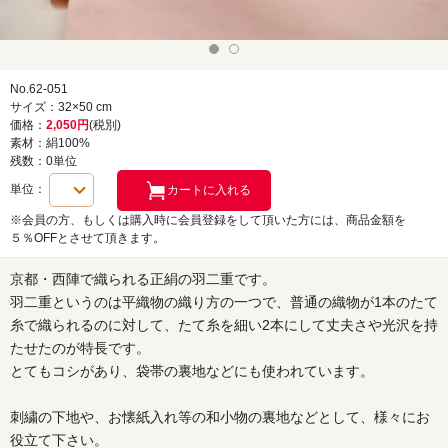
No.62-051
サイズ：32×50 cm
価格：
2,050円
(税別)
素材：絹100%
残数：0単位
単位：
※会員の方、もしくは購入時に会員登録をして頂いた方には、商品金額を
５％OFFとさせて頂きます。
京都・西陣で織られる正絹の羽二重です。
羽二重というのは平織物の織り方の一つで、普通の織物が1本のたて
糸で織られるのに対して、たて糸を細い2本にして丈夫さや光沢を持
たせたのが特長です。
とてもコシがあり、袋帯の裏地などにも使われています。
刺繍の下地や、お懐紙入れ等の和小物の裏地などとして、様々にお
役立て下さい。