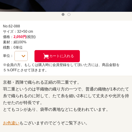
No.62-088
サイズ：32×50 cm
価格：
2,050円
(税別)
素材：絹100%
残数：0単位
単位：
※会員の方、もしくは購入時に会員登録をして頂いた方には、商品金額を
５％OFFとさせて頂きます。
京都・西陣で織られる正絹の羽二重です。
羽二重というのは平織物の織り方の一つで、普通の織物が1本のたて
糸で織られるのに対して、たて糸を細い2本にして丈夫さや光沢を持
たせたのが特長です。
とてもコシがあり、袋帯の裏地などにも使われています。
お色違い
もございますのでどうぞご覧下さい。