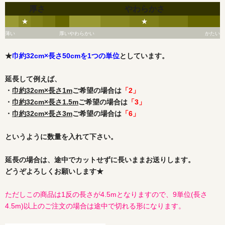
厚さ
やわらかさ
★
★
薄い
厚い
やわらかい
かたい
★
巾約32cm×長さ50cmを1つの単位
としています。
延長して例えば、
・
巾約32cm×長さ1m
ご希望の場合は
「2」
・
巾約32cm×長さ1.5m
ご希望の場合は
「3」
・
巾約32cm×長さ3m
ご希望の場合は
「6」
というように数量を入れて下さい。
延長の場合は、途中でカットせずに長いままお送りします。
どうぞよろしくお願いします★
ただしこの商品は1反の長さが4.5mとなりますので、9単位(長さ
4.5m)以上のご注文の場合は途中で切れる形になります。