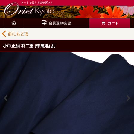
ネットで買える織物屋さん
会員登録/変更
カート
前にもどる
小巾正絹 羽二重 (帯裏地) 紺