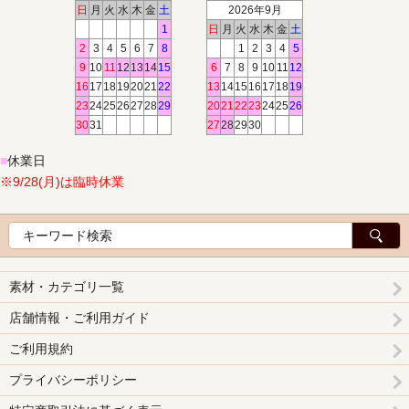
日
月
火
水
木
金
土
2026年9月
1
日
月
火
水
木
金
土
2
3
4
5
6
7
8
1
2
3
4
5
9
10
11
12
13
14
15
6
7
8
9
10
11
12
16
17
18
19
20
21
22
13
14
15
16
17
18
19
23
24
25
26
27
28
29
20
21
22
23
24
25
26
30
31
27
28
29
30
■
休業日
※9/28(月)は臨時休業
素材・カテゴリ一覧
店舗情報・ご利用ガイド
ご利用規約
プライバシーポリシー