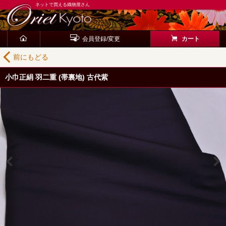
ネットで買える織物屋さん
会員登録/変更
カート
前にもどる
小巾正絹 羽二重 (帯裏地) 古代紫