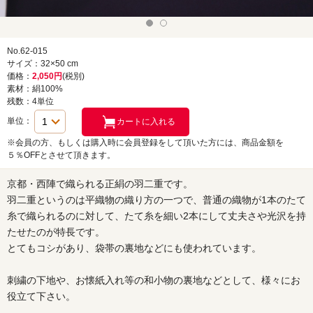
No.62-015
サイズ：32×50 cm
価格：
2,050円
(税別)
素材：絹100%
残数：4単位
単位：
※会員の方、もしくは購入時に会員登録をして頂いた方には、商品金額を
５％OFFとさせて頂きます。
京都・西陣で織られる正絹の羽二重です。
羽二重というのは平織物の織り方の一つで、普通の織物が1本のたて
糸で織られるのに対して、たて糸を細い2本にして丈夫さや光沢を持
たせたのが特長です。
とてもコシがあり、袋帯の裏地などにも使われています。
刺繍の下地や、お懐紙入れ等の和小物の裏地などとして、様々にお
役立て下さい。