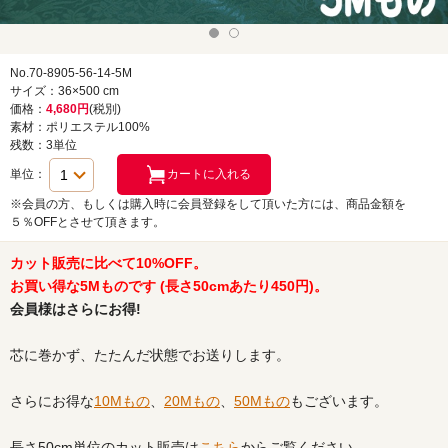
No.70-8905-56-14-5M
サイズ：36×500 cm
価格：
4,680円
(税別)
素材：ポリエステル100%
残数：3単位
単位：
※会員の方、もしくは購入時に会員登録をして頂いた方には、商品金額を
５％OFFとさせて頂きます。
カット販売に比べて10%OFF。
お買い得な5Mものです (長さ50cmあたり450円)。
会員様はさらにお得!
芯に巻かず、たたんだ状態でお送りします。
さらにお得な
10Mもの
、
20Mもの
、
50Mもの
もございます。
長さ50cm単位のカット販売は
こちら
からご覧ください。