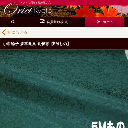
ネットで買える織物屋さん
会員登録/変更
カート
前にもどる
小巾綸子 唐草鳳凰 孔雀青【5Mもの】