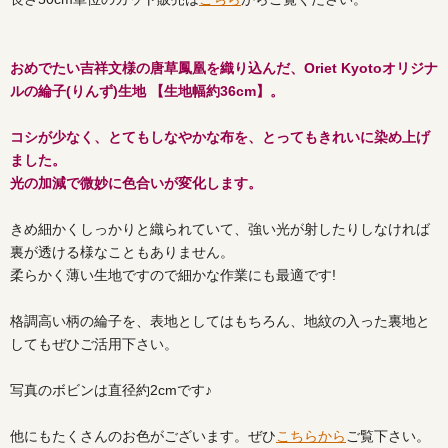
おめでたい吉祥文様の唐草鳳凰を織り込んだ、Oriet Kyotoオリジナ
ルの綸子(りんず)生地 【生地幅約36cm】。
コシが少なく、とてもしなやかな布を、とってもきれいに染め上げ
ました。
光の加減で微妙に色合いが変化します。
きめ細かくしっかりと織られていて、強い光が射したりしなければ
裏が透ける様なこともありません。
柔らかく薄い生地ですので細かな作業にも最適です!
格調高い柄の綸子を、表地としてはもちろん、地紋の入った裏地と
してもぜひご活用下さい。
写真のボビンは直径約2cmです♪
他にもたくさんのお色がございます。ぜひ
こちらから
ご覧下さい。