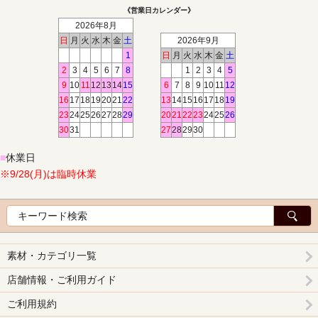
《営業日カレンダー》
2026年8月
日
月
火
水
木
金
土
2026年9月
1
日
月
火
水
木
金
土
2
3
4
5
6
7
8
1
2
3
4
5
9
10
11
12
13
14
15
6
7
8
9
10
11
12
16
17
18
19
20
21
22
13
14
15
16
17
18
19
23
24
25
26
27
28
29
20
21
22
23
24
25
26
30
31
27
28
29
30
■
休業日
※9/28(月)は臨時休業
素材・カテゴリ一覧
店舗情報・ご利用ガイド
ご利用規約