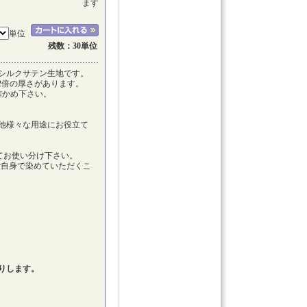
ます
単位
残数：30単位
シルクサテン生地です。
2倍の厚さがあります。
確かめ下さい。
他様々な用途にお役立て
てお使い分け下さい。
ご自身で染めていただくこ
りします。