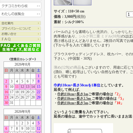
サイズ：110×50 cm
価格：3,980円
(税別)
素材：シルク100%
パールのような素晴らしい光沢の、しっかりした
肉厚感があり、
シルク羽二重 ミドル(16匁)
のほぼ
透け感もほとんどありません。2枚目の写真でお
(下から手を入れて撮影しています)
ブラウスやウェディングドレス、枕カバー、その
下さい。(中国製・30匁)
《営業日カレンダー》
2026年8月
薄め(12匁)の商品
もございますので、用途に応じ
日
月
火
水
木
金
土
(漂白、晒し処理はしていない自然な白色です。
1
とも可能です)
2
3
4
5
6
7
8
巾約110cm×長さ50cmを1単位
としています。
9
10
11
12
13
14
15
延長して例えば、
16
17
18
19
20
21
22
・
巾約110cm×長さ1m
ご希望の場合は
「2」
23
24
25
26
27
28
29
・
巾約110cm×長さ2.5m
ご希望の場合は
「5」
30
31
・
巾約110cm×長さ5m
ご希望の場合は
「10」
2026年9月
というように数量を入れて下さい。
延長の場合は、途中でカットせずに長いままお送
日
月
火
水
木
金
土
1
2
3
4
5
6
7
8
9
10
11
12