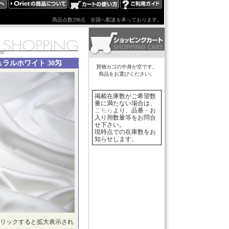
商品点数298点
全国へ配送を承っております。
チュラルホワイト 30匁
買物カゴの中身が空です。
商品をお選びください。
掲載在庫数がご希望数
量に満たない場合は、
こちら
より、品番・お
入り用数量等をお問合
せ下さい。
現時点での在庫数をお
知らせします。
リックすると拡大表示され