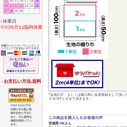
13
14
15
16
17
18
19
20
21
22
23
24
25
26
27
28
29
30
■
休業日
※9/28(月)は臨時休業
お支払い方法,送料
*会員の方、もしくは購入時に会員登録をして頂い
５％OFFとさせて頂きます。
宮城県 OKさん