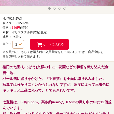
No.7017-2W3
サイズ：33×50 cm
価格：
640円
(税別)
素材：ポリエステル(羽衣箔使用)
残数：96単位
単位：
※会員の方、もしくは購入時に会員登録をして頂いた方には、商品金額を
５％OFFとさせて頂きます。
楕円の七宝(しっぽう)文様の中に、花菱などの和柄を織り込んだ金
襴生地。
パール箔に撚りをかけた、『羽衣箔』を全面に織り込みました。
写真では分かりにくいかもしれないですが、角度によって玉虫色に
キラキラと上品に光って、とてもきれいです。
七宝柄は、巾約5.5cm、高さ約4cmで、67cmの織り巾の中に12個並
んでいます。
和小物や帯、ハンドメイドの布、テーブルセンターなどのインテリ