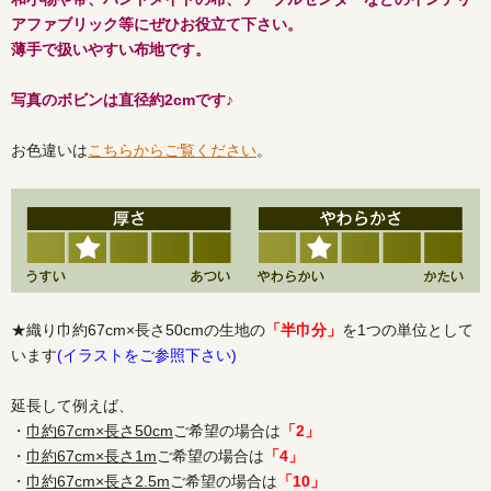
アファブリック等にぜひお役立て下さい。
薄手で扱いやすい布地です。
写真のボビンは直径約2cmです♪
お色違いは
こちらからご覧ください
。
★織り巾約67cm×長さ50cmの生地の
「半巾分」
を1つの単位として
います
(イラストをご参照下さい)
延長して例えば、
・
巾約67cm×長さ50cm
ご希望の場合は
「2」
・
巾約67cm×長さ1m
ご希望の場合は
「4」
・
巾約67cm×長さ2.5m
ご希望の場合は
「10」