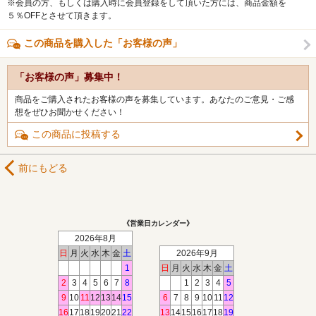
※会員の方、もしくは購入時に会員登録をして頂いた方には、商品金額を
５％OFFとさせて頂きます。
この商品を購入した「お客様の声」
「お客様の声」募集中！
商品をご購入されたお客様の声を募集しています。あなたのご意見・ご感
想をぜひお聞かせください！
この商品に投稿する
前にもどる
《営業日カレンダー》
2026年8月
日
月
火
水
木
金
土
2026年9月
1
日
月
火
水
木
金
土
2
3
4
5
6
7
8
1
2
3
4
5
9
10
11
12
13
14
15
6
7
8
9
10
11
12
16
17
18
19
20
21
22
13
14
15
16
17
18
19