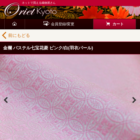
ネットで買える織物屋さん
会員登録/変更
カート
前にもどる
金襴 パステル七宝花菱 ピンク/白(羽衣パール)