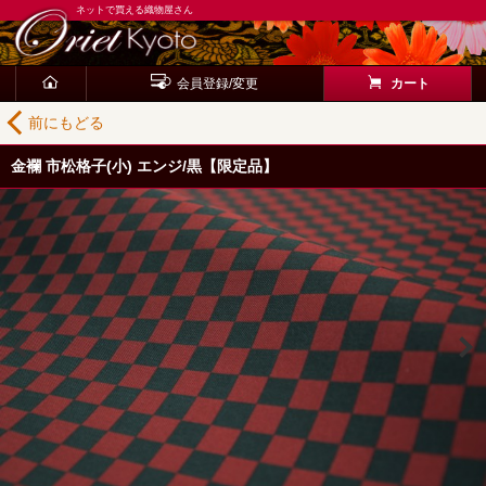
ネットで買える織物屋さん
会員登録/変更
カート
前にもどる
金襴 市松格子(小) エンジ/黒【限定品】