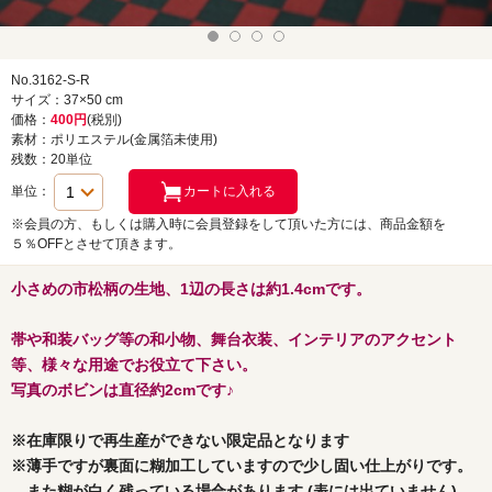
No.3162-S-R
サイズ：37×50 cm
価格：
400円
(税別)
素材：ポリエステル(金属箔未使用)
残数：20単位
単位：
※会員の方、もしくは購入時に会員登録をして頂いた方には、商品金額を
５％OFFとさせて頂きます。
小さめの市松柄の生地、1辺の長さは約1.4cmです。
帯や和装バッグ等の和小物、舞台衣装、インテリアのアクセント
等、様々な用途でお役立て下さい。
写真のボビンは直径約2cmです♪
※在庫限りで再生産ができない限定品となります
※薄手ですが裏面に糊加工していますので少し固い仕上がりです。
また糊が白く残っている場合があります (表には出ていません)。