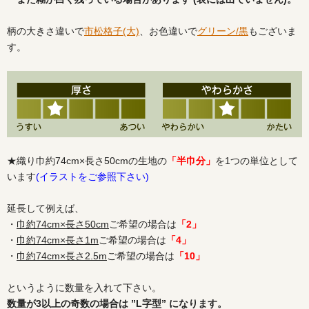
柄の大きさ違いで
市松格子(大)
、お色違いで
グリーン/黒
もございま
す。
★織り巾約74cm×長さ50cmの生地の
「半巾分」
を1つの単位として
います
(イラストをご参照下さい)
延長して例えば、
・
巾約74cm×長さ50cm
ご希望の場合は
「2」
・
巾約74cm×長さ1m
ご希望の場合は
「4」
・
巾約74cm×長さ2.5m
ご希望の場合は
「10」
というように数量を入れて下さい。
数量が3以上の奇数の場合は ”L字型” になります。