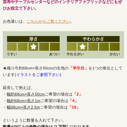
芸布やテーブルセンターなどのインテリアファブリックなどにもぜ
ひお役立て下さい。
お色違いは、
こちらからご覧ください
。
★織り巾約68cm×長さ50cmの生地の
「半巾分」
を1つの単位として
います
(イラストをご参照下さい)
延長して例えば、
・
幅約68cm×長さ50cm
ご希望の場合は
「2」
・
幅約68cm×長さ1m
ご希望の場合は
「4」
・
幅68cm×長さ2.5m
ご希望の場合は
「10」
というように数量を入れて下さい。
数量が3以上の奇数の場合は ”L字型” になります。