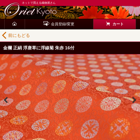
ネットで買える織物屋さん
会員登録/変更
カート
前にもどる
金襴 正絹 浮唐草に浮線菊 朱赤 16付