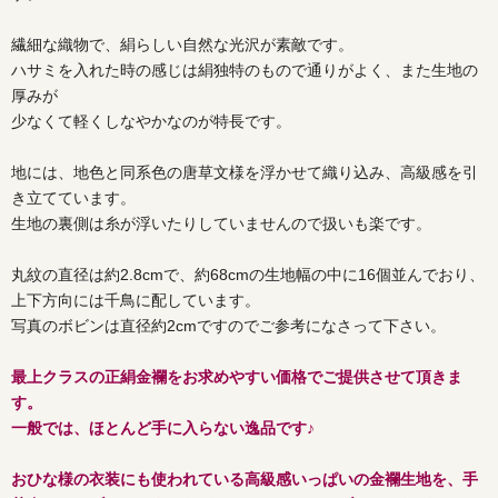
繊細な織物で、絹らしい自然な光沢が素敵です。
ハサミを入れた時の感じは絹独特のもので通りがよく、また生地の
厚みが
少なくて軽くしなやかなのが特長です。
地には、地色と同系色の唐草文様を浮かせて織り込み、高級感を引
き立てています。
生地の裏側は糸が浮いたりしていませんので扱いも楽です。
丸紋の直径は約2.8cmで、約68cmの生地幅の中に16個並んでおり、
上下方向には千鳥に配しています。
写真のボビンは直径約2cmですのでご参考になさって下さい。
最上クラスの正絹金襴をお求めやすい価格でご提供させて頂きま
す。
一般では、ほとんど手に入らない逸品です♪
おひな様の衣装にも使われている高級感いっぱいの金襴生地を、手