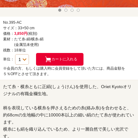
No.395-AC
サイズ：33×50 cm
価格：
3,850円
(税別)
素材：たて糸-絹/横糸-絹
(金属箔未使用)
残数：18単位
単位：
※会員の方、もしくは購入時に会員登録をして頂いた方には、商品金額を
５％OFFとさせて頂きます。
たて糸・横糸ともに正絹(しょうけん)を使用した、Oriet Kyotoオリ
ジナルの有職金襴生地。
柄を表現している横糸を押さえるための糸(絡み糸)を合わせると、
約68cmの生地幅の中に10000本以上の細い絹のたて糸が使われてい
ます。
横糸にも絹を織り込んでいるため、より一層自然で美しい光沢で
す。