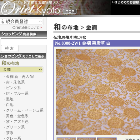
仏壇,祭壇,打敷,お盆
No.8388-2W1 金襴 菊唐草 白
金襴 新・再入荷!!
赤・朱色系
ピンク系
紺・ブルー系
黒地
白地
クリーム・ベージュ系
黄色・金色系
紫・アズキ色
グリーン系
茶系
グレー系