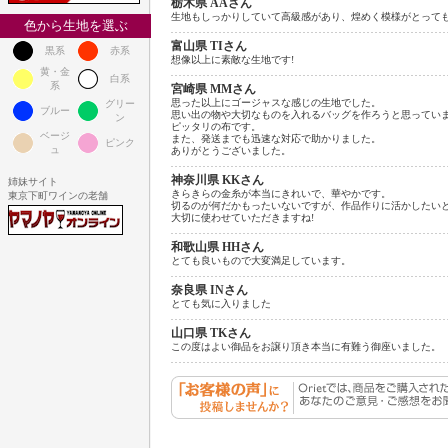
栃木県 AAさん
生地もしっかりしていて高級感があり、煌めく模様がとって
色から生地を選ぶ
富山県 TIさん
黒系
赤系
想像以上に素敵な生地です!
黄・金
白系
系
宮崎県 MMさん
思った以上にゴージャスな感じの生地でした。
グリー
ブルー
思い出の物や大切なものを入れるバッグを作ろうと思ってい
ン
ピッタリの布です。
ベージ
また、発送までも迅速な対応で助かりました。
ピンク
ュ
ありがとうございました。
神奈川県 KKさん
姉妹サイト
きらきらの金糸が本当にきれいで、華やかです。
東京下町ワインの老舗
切るのが何だかもったいないですが、作品作りに活かしたい
大切に使わせていただきますね!
和歌山県 HHさん
とても良いもので大変満足しています。
奈良県 INさん
とても気に入りました
山口県 TKさん
この度はよい御品をお譲り頂き本当に有難う御座いました。