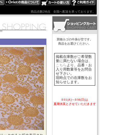
商品点数298点
全国へ配送を承っております。
買物カゴの中身が空です。
商品をお選びください。
掲載在庫数がご希望数
量に満たない場合は、
こちら
より、品番・お
入り用数量等をお問合
せ下さい。
現時点での在庫数をお
知らせします。
8/11(火)～8/16(日)は
夏期休業とさせていただきます