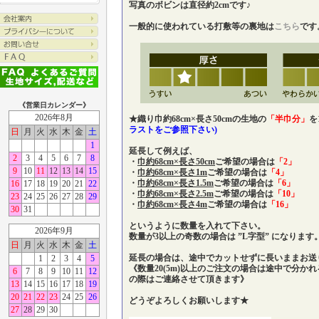
写真のボビンは直径約2cmです♪
一般的に使われている打敷等の裏地は
こちら
です
《営業日カレンダー》
2026年8月
★織り巾約68cm×長さ50cmの生地の
「半巾分」
を
ラストをご参照下さい)
日
月
火
水
木
金
土
1
延長して例えば、
2
3
4
5
6
7
8
・
巾約68cm×長さ50cm
ご希望の場合は
「2」
9
10
11
12
13
14
15
・
巾約68cm×長さ1m
ご希望の場合は
「4」
・
巾約68cm×長さ1.5m
ご希望の場合は
「6」
16
17
18
19
20
21
22
・
巾約68cm×長さ2.5m
ご希望の場合は
「10」
23
24
25
26
27
28
29
・
巾約68cm×長さ4m
ご希望の場合は
「16」
30
31
というように数量を入れて下さい。
2026年9月
数量が3以上の奇数の場合は ”L字型” になります
日
月
火
水
木
金
土
延長の場合は、途中でカットせずに長いままお送
1
2
3
4
5
《数量20(5m)以上のご注文の場合は途中で分か
6
7
8
9
10
11
12
の際はご連絡させて頂きます》
13
14
15
16
17
18
19
20
21
22
23
24
25
26
どうぞよろしくお願いします★
27
28
29
30