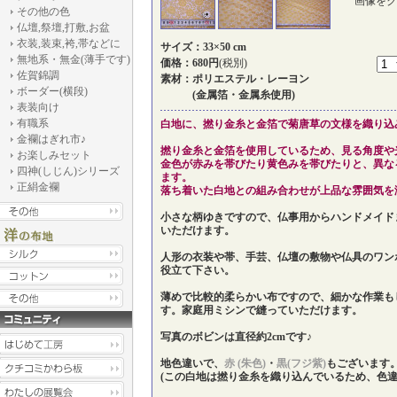
画像をク
その他の色
仏壇,祭壇,打敷,お盆
衣装,装束,袴,帯などに
サイズ：33×50 cm
無地系・無金(薄手です)
価格：680円
(税別)
佐賀錦調
素材：ポリエステル・レーヨン
ボーダー(横段)
(金属箔・金属糸使用)
表装向け
有職系
白地に、撚り金糸と金箔で菊唐草の文様を織り込
金襴はぎれ市♪
撚り金糸と金箔を使用しているため、見る角度や
お楽しみセット
金色が赤みを帯びたり黄色みを帯びたりと、異な
四神(しじん)シリーズ
ます。
正絹金襴
落ち着いた白地との組み合わせが上品な雰囲気を
小さな柄ゆきですので、仏事用からハンドメイド
いただけます。
人形の衣装や帯、手芸、仏壇の敷物や仏具のワン
役立て下さい。
薄めで比較的柔らかい布ですので、細かな作業も
す。家庭用ミシンで縫っていただけます。
写真のボビンは直径約2cmです♪
地色違いで、
赤 (朱色)
・
黒(フジ紫)
もございます
(この白地は撚り金糸を織り込んでいるため、色違