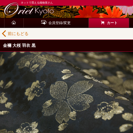
ネットで買える織物屋さん
会員登録/変更
カート
前にもどる
金襴 大桜 羽衣 黒