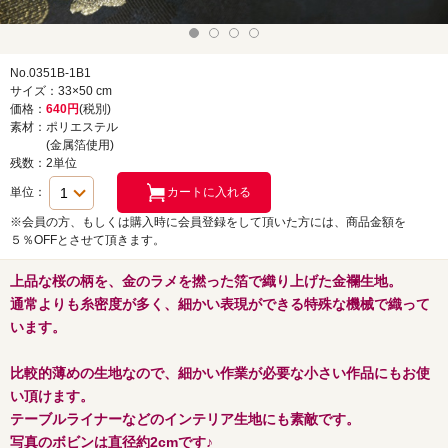
No.0351B-1B1
サイズ：33×50 cm
価格：
640円
(税別)
素材：ポリエステル
(金属箔使用)
残数：2単位
単位：
※会員の方、もしくは購入時に会員登録をして頂いた方には、商品金額を
５％OFFとさせて頂きます。
上品な桜の柄を、金のラメを撚った箔で織り上げた金襴生地。
通常よりも糸密度が多く、細かい表現ができる特殊な機械で織って
います。
比較的薄めの生地なので、細かい作業が必要な小さい作品にもお使
い頂けます。
テーブルライナーなどのインテリア生地にも素敵です。
写真のボビンは直径約2cmです♪