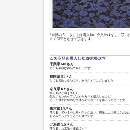
*会員の方、もしくは購入時に会員登録をして頂い
５％OFFとさせて頂きます。
千葉県 MKさん
とても素敵な商品で嬉しいです!
福岡県 STさん
とても素敵な生地です。ありがとうございました
奈良県 RYさん
早く商品が届きました。
包みボタンのヘアゴムを作ろうと購入したけど
思った以上に綺麗な生地なのでポーチを作ろうと思います。
東京都 INさん
落ち着いている中に華やかさがあり、想像以上の美しさがあ
お値段から見てもとても満足です。
北海道 Y.Sさん
落ち着いた素敵な紺色です！