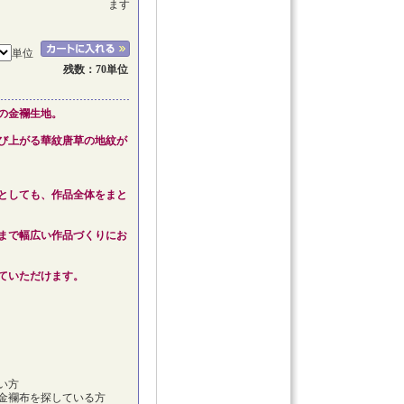
ます
単位
残数：70単位
の金襴生地。
び上がる華紋唐草の地紋が
としても、作品全体をまと
まで幅広い作品づくりにお
ていただけます。
い方
金襴布を探している方