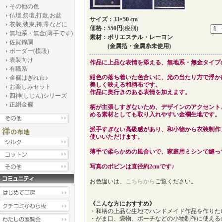
その他の色
仏壇,祭壇,打敷,お盆
サイズ：33×50 cm
衣装,装束,袴,帯などに
価格：550円
(税別)
無地系・無金(薄手です)
素材：ポリエステル・レーヨン
佐賀錦調
(金属箔・金属糸未使用)
ボーダー(横段)
表装向け
作品に上品な表情を添える、無地系・無金タイプ
有職系
紺色の落ち着いた色合いに、光の当たり方で浮か
金襴はぎれ市♪
美しく映える和柄布です。
お楽しみセット
作品に奥行きのある表情を加えます。
四神(しじん)シリーズ
正絹金襴
柄が主張しすぎないため、デザインのアクセント
める素材としても取り入れやすい金襴生地です。
派手すぎない高級感があり、和小物から衣装制作
使いいただけます。
薄手で柔らかめの風合いで、家庭用ミシンで縫っ
写真のボビンは直径約2cmです♪
お色違いは、
こちらから
ご覧ください。
《こんな方におすすめ》
・和柄の上品な生地でハンドメイド作品を作りた
・がま口、袋物、ポーチなどの小物制作に使える