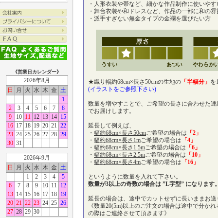
・人形衣装や帯など、細かな作品制作に使いやす
・舞台衣装や和ドレスなど、作品の一部に和の雰
・派手すぎない無金タイプの金襴を選びたい方
《営業日カレンダー》
2026年8月
★織り幅約68cm×長さ50cmの生地の
「半幅分」
を
(イラストをご参照下さい)
日
月
火
水
木
金
土
1
数量を増やすことで、ご希望の長さに合わせた連続
2
3
4
5
6
7
8
でお届けします。
9
10
11
12
13
14
15
16
17
18
19
20
21
22
延長して例えば、
・
幅約68cm×長さ50cm
ご希望の場合は
「2」
23
24
25
26
27
28
29
・
幅約68cm×長さ1m
ご希望の場合は
「4」
30
31
・
幅約68cm×長さ1.5m
ご希望の場合は
「6」
・
幅約68cm×長さ2.5m
ご希望の場合は
「10」
2026年9月
・
幅約68cm×長さ4m
ご希望の場合は
「16」
日
月
火
水
木
金
土
1
2
3
4
5
というように数量を入れて下さい。
数量が3以上の奇数の場合は ”L字型” になります
6
7
8
9
10
11
12
13
14
15
16
17
18
19
延長の場合は、途中でカットせずに長いままお送
20
21
22
23
24
25
26
《数量20(5m)以上のご注文の場合は途中で分か
27
28
29
30
の際はご連絡させて頂きます》