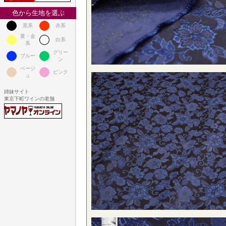
色から生地を選ぶ
黒系
赤系
黄・金
白系
系
グリー
ブルー
ン
ベージ
ピンク
ュ
姉妹サイト
東京下町ワインの老舗