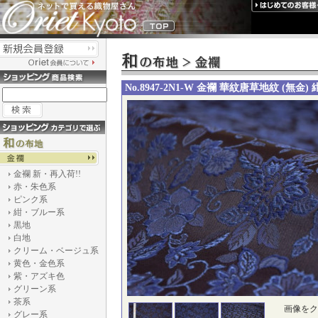
No.8947-2N1-W 金襴 華紋唐草地紋 (無金) 
金襴 新・再入荷!!
赤・朱色系
ピンク系
紺・ブルー系
黒地
白地
クリーム・ベージュ系
黄色・金色系
紫・アズキ色
グリーン系
茶系
画像をク
グレー系