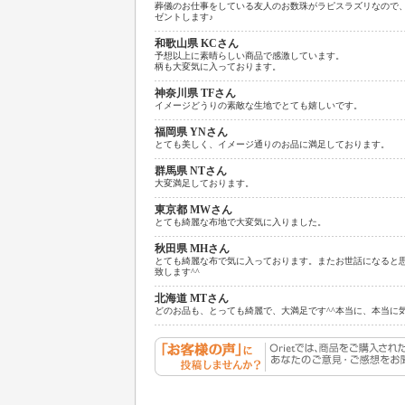
葬儀のお仕事をしている友人のお数珠がラピスラズリなので
ゼントします♪
和歌山県 KCさん
予想以上に素晴らしい商品で感激しています。
柄も大変気に入っております。
神奈川県 TFさん
イメージどうりの素敵な生地でとても嬉しいです。
福岡県 YNさん
とても美しく、イメージ通りのお品に満足しております。
群馬県 NTさん
大変満足しております。
東京都 MWさん
とても綺麗な布地で大変気に入りました。
秋田県 MHさん
とても綺麗な布で気に入っております。またお世話になると
致します^^
北海道 MTさん
どのお品も、とっても綺麗で、大満足です^^本当に、本当に気