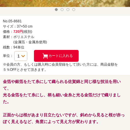
No.05-8681
サイズ：37×50 cm
価格：
720円
(税別)
素材：ポリエステル
(金属箔・金属糸使用)
残数：94単位
単位：
※会員の方、もしくは購入時に会員登録をして頂いた方には、商品金額を
５％OFFとさせて頂きます。
金箔や銀箔をたて糸にして織られる佐賀錦と同じ様な技法を用い
て、
光る金箔をたて糸にし、柄も細い金糸と光る金箔だけで織りまし
た。
正面からは桜があまり目立たないですが、斜めから見ると桜が赤っ
ぽく見えるなど、角度によって見え方が変わります。