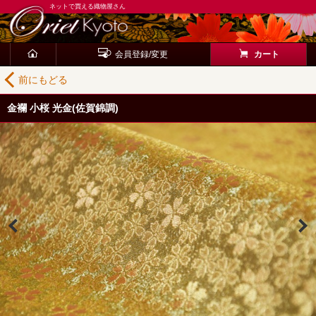
ネットで買える織物屋さん
会員登録/変更
カート
前にもどる
金襴 小桜 光金(佐賀錦調)