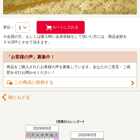
単位：
※会員の方、もしくは購入時に会員登録をして頂いた方には、商品金額を
５％OFFとさせて頂きます。
「お客様の声」募集中！
商品をご購入されたお客様の声を募集しています。あなたのご意見・ご感
想をぜひお聞かせください！
この商品に投稿する
前にもどる
《営業日カレンダー》
2026年8月
日
月
火
水
木
金
土
2026年9月