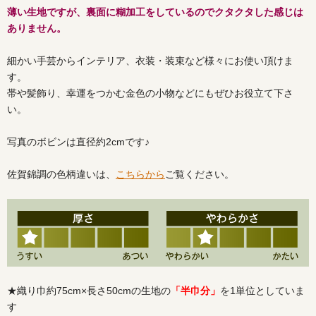
薄い生地ですが、裏面に糊加工をしているのでクタクタした感じは
ありません。
細かい手芸からインテリア、衣装・装束など様々にお使い頂けま
す。
帯や髪飾り、幸運をつかむ金色の小物などにもぜひお役立て下さ
い。
写真のボビンは直径約2cmです♪
佐賀錦調の色柄違いは、
こちらから
ご覧ください。
★織り巾約75cm×長さ50cmの生地の
「半巾分」
を1単位としていま
す