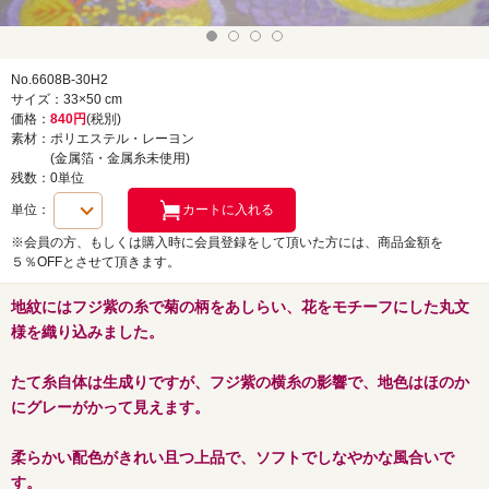
No.6608B-30H2
サイズ：33×50 cm
価格：
840円
(税別)
素材：ポリエステル・レーヨン
(金属箔・金属糸未使用)
残数：0単位
単位：
※会員の方、もしくは購入時に会員登録をして頂いた方には、商品金額を
５％OFFとさせて頂きます。
地紋にはフジ紫の糸で菊の柄をあしらい、花をモチーフにした丸文
様を織り込みました。
たて糸自体は生成りですが、フジ紫の横糸の影響で、地色はほのか
にグレーがかって見えます。
柔らかい配色がきれい且つ上品で、ソフトでしなやかな風合いで
す。