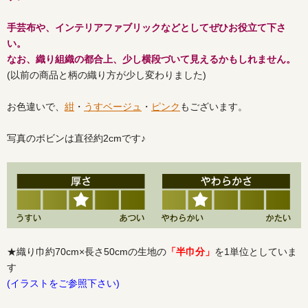
手芸布や、インテリアファブリックなどとしてぜひお役立て下さ
い。
なお、織り組織の都合上、少し横段づいて見えるかもしれません。
(以前の商品と柄の織り方が少し変わりました)
お色違いで、
紺
・
うすベージュ
・
ピンク
もございます。
写真のボビンは直径約2cmです♪
★織り巾約70cm×長さ50cmの生地の
「半巾分」
を1単位としていま
す
(イラストをご参照下さい)