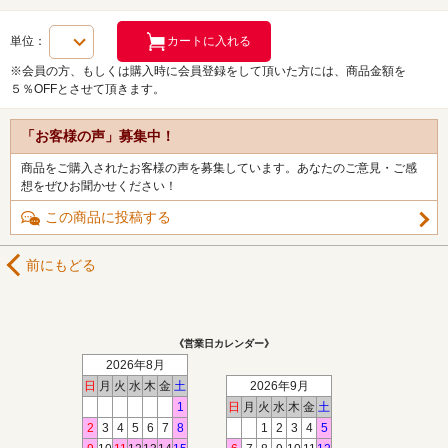
単位：
※会員の方、もしくは購入時に会員登録をして頂いた方には、商品金額を
５％OFFとさせて頂きます。
「お客様の声」募集中！
商品をご購入されたお客様の声を募集しています。あなたのご意見・ご感
想をぜひお聞かせください！
この商品に投稿する
前にもどる
《営業日カレンダー》
2026年8月
日
月
火
水
木
金
土
2026年9月
1
日
月
火
水
木
金
土
2
3
4
5
6
7
8
1
2
3
4
5