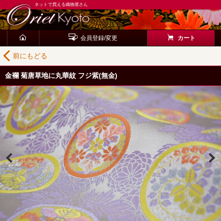
ネットで買える織物屋さん
会員登録/変更
カート
前にもどる
金襴 菊唐草地に丸華紋 フジ紫(無金)