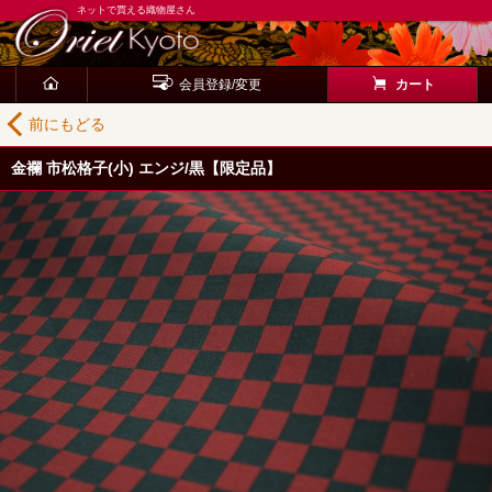
ネットで買える織物屋さん
会員登録/変更
カート
前にもどる
金襴 市松格子(小) エンジ/黒【限定品】