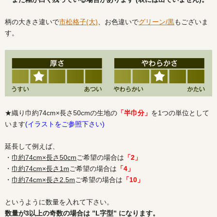
柄の大きさ違いで
市松格子(大)
、お色違いで
グリーン/黒
もございま
す。
★織り巾約74cm×長さ50cmの生地の
「半巾分」
を1つの単位として
います
(イラストをご参照下さい)
延長して例えば、
・
巾約74cm×長さ50cm
ご希望の場合は
「2」
・
巾約74cm×長さ1m
ご希望の場合は
「4」
・
巾約74cm×長さ2.5m
ご希望の場合は
「10」
というように数量を入れて下さい。
数量が3以上の奇数の場合は ”L字型” になります。