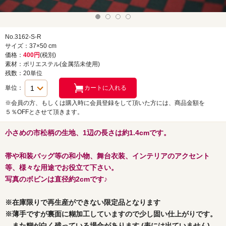
No.3162-S-R
サイズ：37×50 cm
価格：
400円
(税別)
素材：ポリエステル(金属箔未使用)
残数：20単位
単位：
※会員の方、もしくは購入時に会員登録をして頂いた方には、商品金額を
５％OFFとさせて頂きます。
小さめの市松柄の生地、1辺の長さは約1.4cmです。
帯や和装バッグ等の和小物、舞台衣装、インテリアのアクセント
等、様々な用途でお役立て下さい。
写真のボビンは直径約2cmです♪
※在庫限りで再生産ができない限定品となります
※薄手ですが裏面に糊加工していますので少し固い仕上がりです。
また糊が白く残っている場合があります (表には出ていません)。