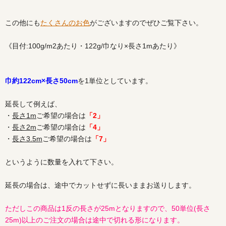
この他にも
たくさんのお色
がございますのでぜひご覧下さい。
《目付:100g/m2あたり・122g/巾なり×長さ1mあたり》
巾約122cm×長さ50cm
を1単位としています。
延長して例えば、
・
長さ1m
ご希望の場合は
「2」
・
長さ2m
ご希望の場合は
「4」
・
長さ3.5m
ご希望の場合は
「7」
というように数量を入れて下さい。
延長の場合は、途中でカットせずに長いままお送りします。
ただしこの商品は1反の長さが25mとなりますので、50単位(長さ
25m)以上のご注文の場合は途中で切れる形になります。