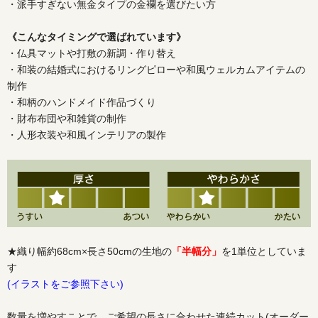
・派手すぎない無金タイプの金襴を選びたい方
《こんなタイミングで選ばれています》
・仏具マットや打敷の新調・作り替え
・和装の結婚式におけるリングピローや和風ウェルカムアイテムの
制作
・和柄のハンドメイド作品づくり
・財布布団や和雑貨の制作
・人形衣装や和風インテリアの製作
★織り幅約68cm×長さ50cmの生地の
「半幅分」
を1単位としていま
す
(イラストをご参照下さい)
数量を増やすことで、ご希望の長さに合わせた連続カット(オーダー