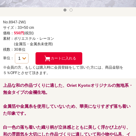
No.8947-2W1
サイズ：33×50 cm
価格：
550円
(税別)
素材：ポリエステル・レーヨン
(金属箔・金属糸未使用)
残数：30単位
単位：
※会員の方、もしくは購入時に会員登録をして頂いた方には、商品金額を
５％OFFとさせて頂きます。
上品な和の作品づくりに適した、Oriet Kyotoオリジナルの無地系・
無金タイプの金襴生地。
金属箔や金属糸を使用していないため、華美になりすぎず落ち着い
た印象です。
白一色の落ち着いた織り柄が立体感とともに美しく浮かび上がり、
和の雰囲気を大切にした作品づくりに適していて和小物や仏具、イ