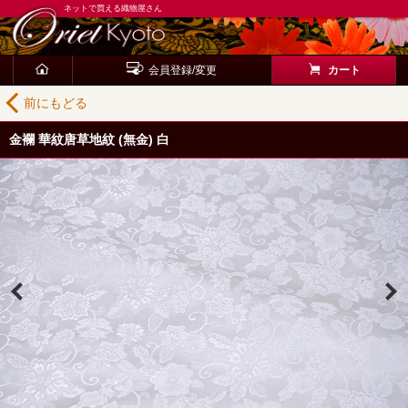
ネットで買える織物屋さん
会員登録/変更
カート
前にもどる
金襴 華紋唐草地紋 (無金) 白