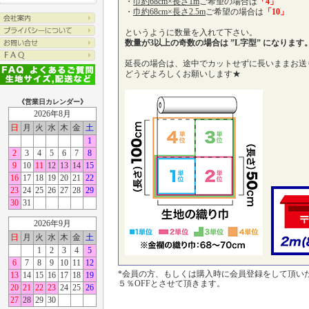
・
巾約68cm×長さ1m
ご希望の場合は
「4」
・
巾約68cm×長さ2.5m
ご希望の場合は
「10」
というように数量を入れて下さい。
数量が3以上の奇数の場合は ”L字型” になります
延長の場合は、途中でカットせずに長いままお送
どうぞよろしくお願いします★
《営業日カレンダー》
2026年8月
日
月
火
水
木
金
土
1
2
3
4
5
6
7
8
9
10
11
12
13
14
15
16
17
18
19
20
21
22
23
24
25
26
27
28
29
30
31
2026年9月
日
月
火
水
木
金
土
1
2
3
4
5
6
7
8
9
10
11
12
*会員の方、もしくは購入時に会員登録をして頂い
13
14
15
16
17
18
19
５％OFFとさせて頂きます。
20
21
22
23
24
25
26
27
28
29
30