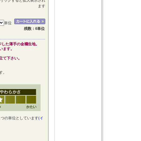
リックすると拡大表示され
ます
単位
残数：0単位
ジした薄手の金襴生地。
います。
立て下さい。
す。
1つの単位としています
(イ