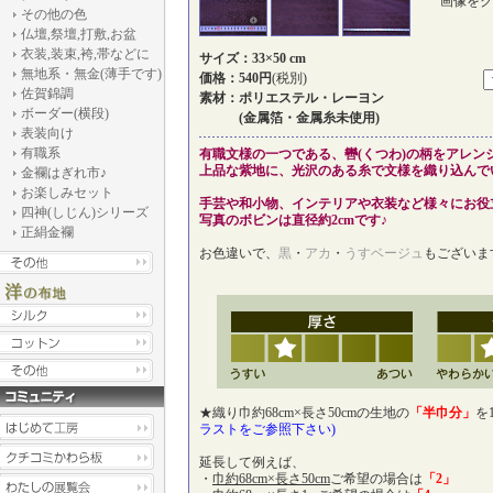
画像をク
その他の色
仏壇,祭壇,打敷,お盆
衣装,装束,袴,帯などに
サイズ：33×50 cm
無地系・無金(薄手です)
価格：540円
(税別)
佐賀錦調
素材：ポリエステル・レーヨン
ボーダー(横段)
(金属箔・金属糸未使用)
表装向け
有職系
有職文様の一つである、轡(くつわ)の柄をアレン
上品な紫地に、光沢のある糸で文様を織り込んで
金襴はぎれ市♪
お楽しみセット
手芸や和小物、インテリアや衣装など様々にお役
四神(しじん)シリーズ
写真のボビンは直径約2cmです♪
正絹金襴
お色違いで、
黒
・
アカ
・
うすベージュ
もございま
★織り巾約68cm×長さ50cmの生地の
「半巾分」
を
ラストをご参照下さい)
延長して例えば、
・
巾約68cm×長さ50cm
ご希望の場合は
「2」