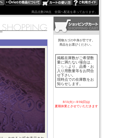
商品点数298点
全国へ配送を承っております。
買物カゴの中身が空です。
商品をお選びください。
掲載在庫数がご希望数
量に満たない場合は、
こちら
より、品番・お
入り用数量等をお問合
せ下さい。
現時点での在庫数をお
知らせします。
8/11(火)～8/16(日)は
夏期休業とさせていただきます