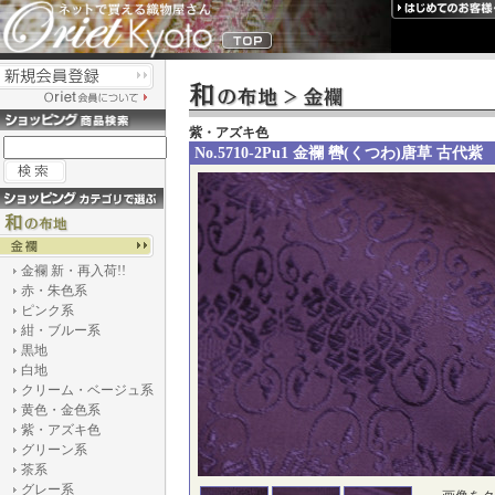
紫・アズキ色
No.5710-2Pu1 金襴 轡(くつわ)唐草 古代紫
金襴 新・再入荷!!
赤・朱色系
ピンク系
紺・ブルー系
黒地
白地
クリーム・ベージュ系
黄色・金色系
紫・アズキ色
グリーン系
茶系
グレー系