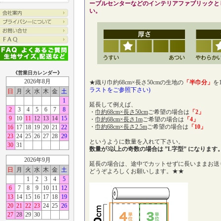
ーブルセンターなどのインテリアファブリックと
い。
《営業日カレンダー》
2026年8月
★織り巾約68cm×長さ50cmの生地の
「半巾分」
を
ラストをご参照下さい)
日
月
火
水
木
金
土
1
延長して例えば、
2
3
4
5
6
7
8
・
巾約68cm×長さ50cm
ご希望の場合は
「2」
9
10
11
12
13
14
15
・
巾約68cm×長さ1m
ご希望の場合は
「4」
・
巾約68cm×長さ2.5m
ご希望の場合は
「10」
16
17
18
19
20
21
22
23
24
25
26
27
28
29
というように数量を入れて下さい。
30
31
数量が3以上の奇数の場合は ”L字型” になります
2026年9月
延長の場合は、途中でカットせずに長いままお送
日
月
火
水
木
金
土
どうぞよろしくお願いします。★★
1
2
3
4
5
6
7
8
9
10
11
12
13
14
15
16
17
18
19
20
21
22
23
24
25
26
27
28
29
30