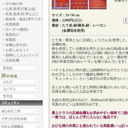
画像をク
その他の色
仏壇,祭壇,打敷,お盆
衣装,装束,袴,帯などに
サイズ：33×50 cm
無地系・無金(薄手です)
価格：3,800円
(税別)
佐賀錦調
素材：たて糸-絹/横糸-絹・レーヨン
ボーダー(横段)
(金属箔未使用)
表装向け
有職系
たて糸・横糸ともに正絹(しょうけん)を使用した、Ori
金襴生地。
金襴はぎれ市♪
柄を表現している横糸を押さえるための糸(絡み糸)
お楽しみセット
地巾の中に何と10000本以上の細い絹のたて糸が
四神(しじん)シリーズ
横糸にも絹を織り込んでいるため、より一層自然
正絹金襴
(地の幸菱文様のみレーヨンを織り込んでいます)
ハサミを入れた時の感じは絹独特のものでとても
みが少なくしなやかで繊細な織物です。
『キュッキュッ』という絹ずれの音が気持ちいい
古くから用いられてきた和柄の幸菱(さいわいびし
文様を織り込んだ上品な布地です。
丸紋の直径は約4.8cmで、約68cmの生地巾の中
写真のボビンは直径約2cmです。
最上クラスの正絹金襴をお求めやすい価格でご提
一般では、ほとんど手に入らない逸品です♪
おひな様の衣装にも使われている高級感いっぱい