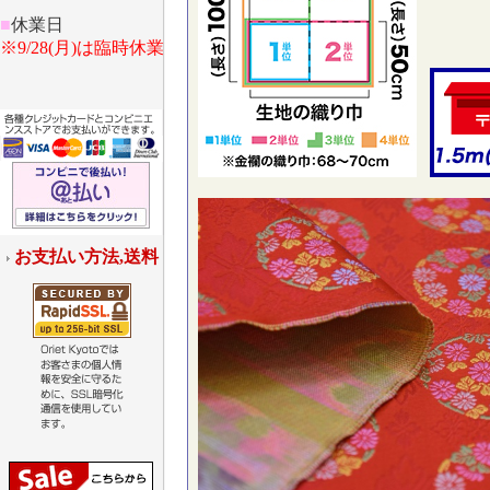
■
休業日
※9/28(月)は臨時休業
お支払い方法,送料