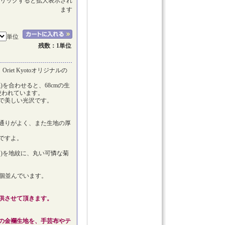
リックすると拡大表示され
ます
単位
残数：1単位
et Kyotoオリジナルの
を合わせると、68cmの生
使われています。
で美しい光沢です。
通りがよく、また生地の厚
ですよ。
)を地紋に、丸い可憐な菊
に6個並んでいます。
供させて頂きます。
の金襴生地を、手芸布やテ