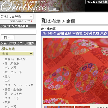
赤・朱色系
No.348-Y 金襴 正絹 幸菱地に小菊丸紋 朱赤
金襴 新・再入荷!!
赤・朱色系
ピンク系
紺・ブルー系
黒地
白地
クリーム・ベージュ系
黄色・金色系
紫・アズキ色
グリーン系
茶系
グレー系