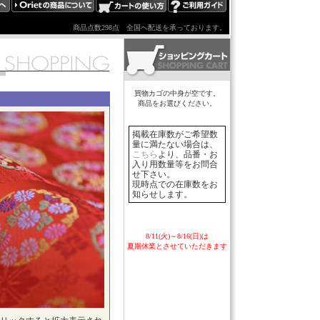
商品点数298点
全国へ配送を承っております。
買物カゴの中身が空です。
商品をお選びください。
掲載在庫数がご希望数
量に満たない場合は、
こちら
より、品番・お
入り用数量等をお問合
せ下さい。
現時点での在庫数をお
知らせします。
8/11(火)～8/16(日)は
夏期休業とさせていただきます