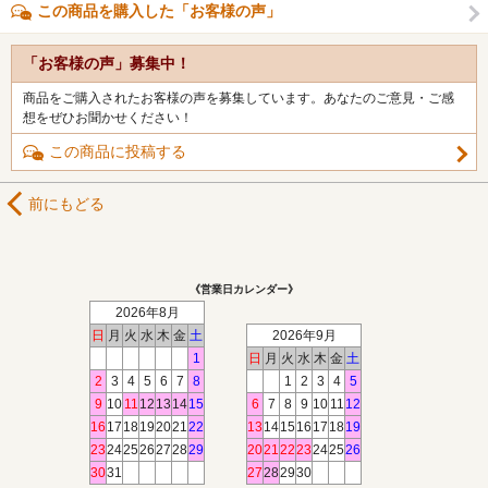
この商品を購入した「お客様の声」
「お客様の声」募集中！
商品をご購入されたお客様の声を募集しています。あなたのご意見・ご感
想をぜひお聞かせください！
この商品に投稿する
前にもどる
《営業日カレンダー》
2026年8月
日
月
火
水
木
金
土
2026年9月
1
日
月
火
水
木
金
土
2
3
4
5
6
7
8
1
2
3
4
5
9
10
11
12
13
14
15
6
7
8
9
10
11
12
16
17
18
19
20
21
22
13
14
15
16
17
18
19
23
24
25
26
27
28
29
20
21
22
23
24
25
26
30
31
27
28
29
30