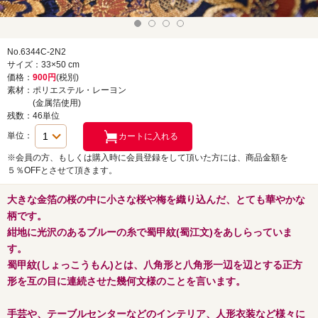
No.6344C-2N2
サイズ：33×50 cm
価格：
900円
(税別)
素材：ポリエステル・レーヨン
(金属箔使用)
残数：46単位
単位：
※会員の方、もしくは購入時に会員登録をして頂いた方には、商品金額を
５％OFFとさせて頂きます。
大きな金箔の桜の中に小さな桜や梅を織り込んだ、とても華やかな
柄です。
紺地に光沢のあるブルーの糸で蜀甲紋(蜀江文)をあしらっていま
す。
蜀甲紋(しょっこうもん)とは、八角形と八角形一辺を辺とする正方
形を互の目に連続させた幾何文様のことを言います。
手芸や、テーブルセンターなどのインテリア、人形衣装など様々に