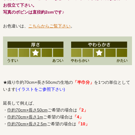
お役立て下さい。
写真のボビンは直径約2cmです♪
お色違いは、
こちらからご覧下さい
。
★織り巾約70cm×長さ50cmの生地の
「半巾分」
を1つの単位として
います
(イラストをご参照下さい)
延長して例えば、
・
巾約70cm×長さ50cm
ご希望の場合は
「2」
・
巾約70cm×長さ1m
ご希望の場合は
「4」
・
巾約70cm×長さ2.5m
ご希望の場合は
「10」