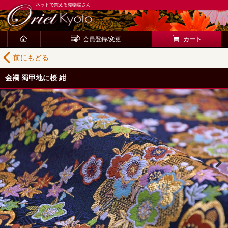
ネットで買える織物屋さん
会員登録/変更
カート
前にもどる
金襴 蜀甲地に桜 紺